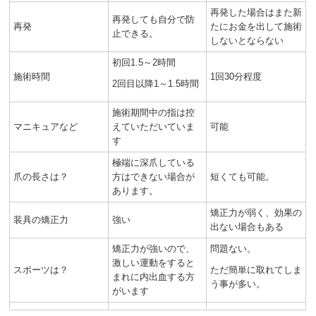
再発した場合はまた新
再発しても自分で防
再発
たにお金を出して施術
止できる。
しないとならない
初回1.5～2時間
施術時間
1回30分程度
2回目以降1～1.5時間
施術期間中の指は控
マニキュアなど
えていただいていま
可能
す
極端に深爪している
爪の長さは？
方はできない場合が
短くても可能。
あります。
矯正力が弱く、効果の
装具の矯正力
強い
出ない場合もある
矯正力が強いので、
問題ない。
激しい運動をすると
スポーツは？
ただ簡単に取れてしま
まれに内出血する方
う事が多い。
がいます