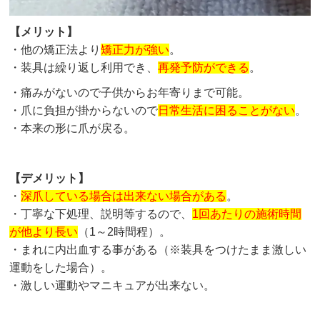
【メリット】
・他の矯正法より
矯正力が強い
。
・装具は繰り返し利用でき、
再発予防ができる
。
・痛みがないので子供からお年寄りまで可能。
・爪に負担が掛からないので
日常生活に困ることがない
。
・本来の形に爪が戻る。
【デメリット】
・
深爪している場合は出来ない場合がある
。
・丁寧な下処理、説明等するので、
1回あたりの施術時間
が他より長い
（1～2時間程）。
・まれに内出血する事がある（※装具をつけたまま激しい
運動をした場合）。
・激しい運動やマニキュアが出来ない。