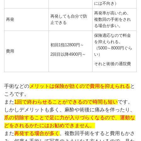
には不向き）
再発率が高いため、
再発しても自分で防
再発
複数回の手術をされ
止できる
る場合が多い。
保険適応なので料金
を抑えられる。
初回1指12800円～
（5000～8000円ぐら
費用
2回目以降4900円～
い）
それと術後の通院費
手術などの
メリットは保険が効くので費用を抑えられる
と
ころです。
また
1回で終わらせることができるので時間も短い
です。
しかしデメリットも多く、麻酔や術後に痛みを伴ったり
、
爪の切除することで足に力が入りづらくなるので、運動な
どをされるかたにはお勧めできません。
また
再発する場合が多く
、複数回手術をすると費用もかさ