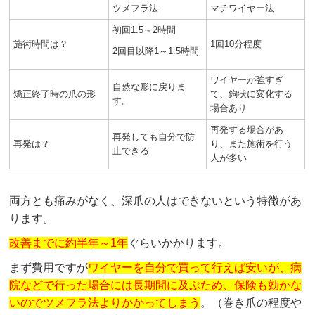
ツメフラ法
マチワイヤー法
初回1.5～2時間
施術時間は？
1回10分程度
2回目以降1～1.5時間
ワイヤーが強すぎ
自然な形に戻りま
矯正終了時の爪の形
て、鉤状に変化する
す。
場合あり
再発する場合があ
再発しても自分で防
再発は？
り、また施術を行う
止できる
人が多い
両方とも痛みがなく、深爪の人はできないという特徴があ
ります。
改善までに約半年～1年
ぐらいかかります。
まず費用ですが
ワイヤーを自分で買って行えば安いが、病
院などで行った場合には長期間に及ぶため、保険も効かな
いのでツメフラ法よりかかってしまう
。（巻き爪の程度や