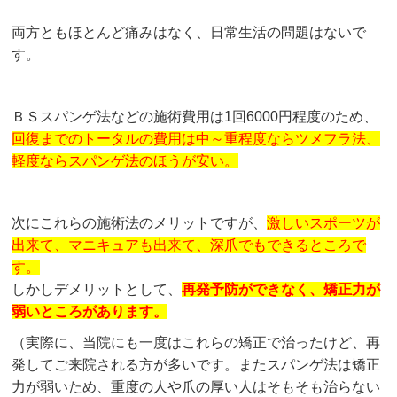
両方ともほとんど痛みはなく、日常生活の問題はないで
す。
ＢＳスパンゲ法などの施術費用は1回6000円程度のため、
回復までの
トータルの費用は中～重程度ならツメフラ法、
軽度ならスパンゲ法のほうが安い
。
次にこれらの施術法のメリットですが、
激しいスポーツが
出来て、マニキュアも出来て、深爪でもできるところで
す。
しかしデメリットとして、
再発予防ができなく、矯正力が
弱いところがあります。
（実際に、当院にも一度はこれらの矯正で治ったけど、再
発してご来院される方が多いです。またスパンゲ法は矯正
力が弱いため、重度の人や爪の厚い人はそもそも治らない