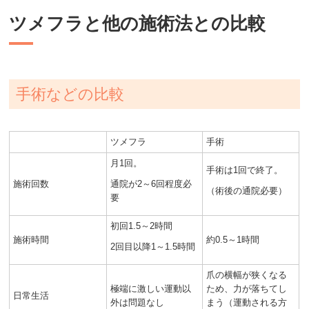
ツメフラと他の施術法との比較
手術などの比較
ツメフラ
手術
月1回。
手術は1回で終了。
施術回数
通院が2～6回程度必
（術後の通院必要）
要
初回1.5～2時間
施術時間
約0.5～1時間
2回目以降1～1.5時間
爪の横幅が狭くなる
極端に激しい運動以
ため、力が落ちてし
日常生活
外は問題なし
まう（運動される方