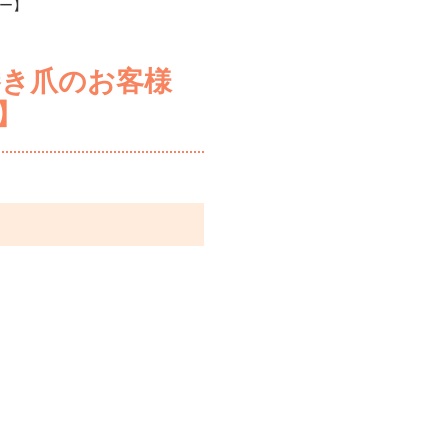
ー】
き爪のお客様
】